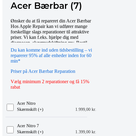
Acer Bærbar (7)
Ønsker du at få repareret din Acer Bærbar
Hos Apple Repair kan vi udfører mange
forskellige slags reparationer til attraktive
priser. Vi kan f.eks. hjælpe dig med
diagnosen, skærmudskiftning mv. Bestil
tid online eller mød op i vores butik, så
Du kan komme ind uden tidsbestilling – vi
hjælper vi dig gerne videre. Du er også
reparerer 95% af alle enheder inden for 60
altid velkommen til at kontakte os på
min*
telefon eller email.
Priser på Acer Bærbar Reparation
Vælg minimum 2 reparationer og få 15%
rabat
Acer Nitro
Skærmskift (+
)
1.999,00
kr.
Acer Nitro 7
Skærmskift (+
)
1.399,00
kr.