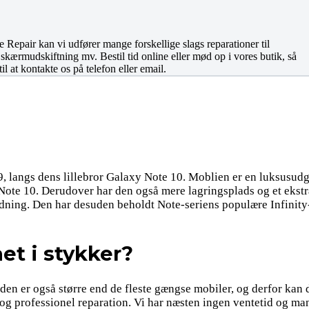
Repair kan vi udfører mange forskellige slags reparationer til
 skærmudskiftning mv. Bestil tid online eller mød op i vores butik, så
l at kontakte os på telefon eller email.
, langs dens lillebror Galaxy Note 10. Moblien er en luksusud
ote 10. Derudover har den også mere lagringsplads og et ekstra
opladning. Den har desuden beholdt Note-seriens populære Infini
et i stykker?
 er også større end de fleste gængse mobiler, og derfor kan det
 og professionel reparation. Vi har næsten ingen ventetid og ma