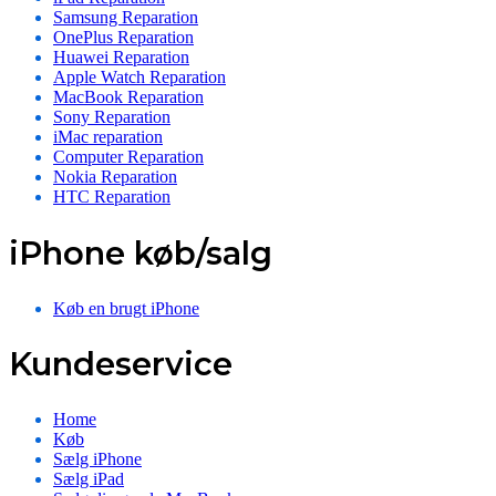
Samsung Reparation
OnePlus Reparation
Huawei Reparation
Apple Watch Reparation
MacBook Reparation
Sony Reparation
iMac reparation
Computer Reparation
Nokia Reparation
HTC Reparation
iPhone køb/salg
Køb en brugt iPhone
Kundeservice
Home
Køb
Sælg iPhone
Sælg iPad