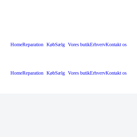
Home
Reparation
Køb
Sælg
Vores butik
Erhverv
Kontakt os
Home
Reparation
Køb
Sælg
Vores butik
Erhverv
Kontakt os