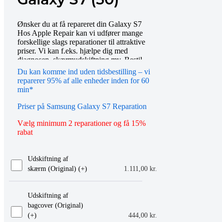
Ønsker du at få repareret din Galaxy S7
Hos Apple Repair kan vi udfører mange
forskellige slags reparationer til attraktive
priser. Vi kan f.eks. hjælpe dig med
diagnosen, skærmudskiftning mv. Bestil
tid online eller mød op i vores butik, så
Du kan komme ind uden tidsbestilling – vi
hjælper vi dig gerne videre. Du er også
reparerer 95% af alle enheder inden for 60
altid velkommen til at kontakte os på
min*
telefon eller email.
Priser på Samsung Galaxy S7 Reparation
Vælg minimum 2 reparationer og få 15%
rabat
Udskiftning af
skærm (Original) (+
)
1.111,00
kr.
Udskiftning af
bagcover (Original)
(+
)
444,00
kr.