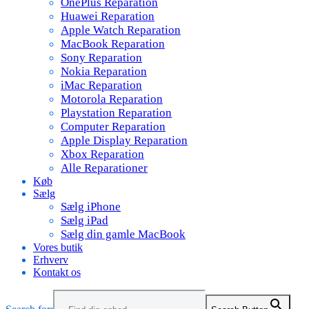
OnePlus Reparation
Huawei Reparation
Apple Watch Reparation
MacBook Reparation
Sony Reparation
Nokia Reparation
iMac Reparation
Motorola Reparation
Playstation Reparation
Computer Reparation
Apple Display Reparation
Xbox Reparation
Alle Reparationer
Køb
Sælg
Sælg iPhone
Sælg iPad
Sælg din gamle MacBook
Vores butik
Erhverv
Kontakt os