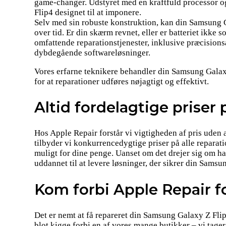
game-changer. Udstyret med en kraftfuld processor o
Flip4 designet til at imponere.
Selv med sin robuste konstruktion, kan din Samsung 
over tid. Er din skærm revnet, eller er batteriet ikke 
omfattende reparationstjenester, inklusive præcision
dybdegående softwareløsninger.
Vores erfarne teknikere behandler din Samsung Galax
for at reparationer udføres nøjagtigt og effektivt.
Altid fordelagtige priser 
Hos Apple Repair forstår vi vigtigheden af pris uden
tilbyder vi konkurrencedygtige priser på alle reparat
muligt for dine penge. Uanset om det drejer sig om ha
uddannet til at levere løsninger, der sikrer din Samsu
Kom forbi Apple Repair fo
Det er nemt at få repareret din Samsung Galaxy Z Flip4
blot kigge forbi en af vores mange butikker – vi tager