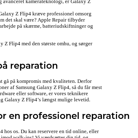
g avanceret kamerateknologi, er Galaxy Z
Galaxy Z Flip4 kræve professionel omsorg
som det skal være? Apple Repair tilbyder
sarbejde på skærme, batteriudskiftninger og
y Z Flip4 med den største omhu, og sørger
på reparation
 at gå på kompromis med kvaliteten. Derfor
ioner af Samsung Galaxy Z Flip4, så du får mest
rdware eller software, er vores teknikere
ng Galaxy Z Flip4’s længst mulige levetid.
r en professionel reparation
 hos os. Du kan reservere en tid online, eller
 imod walk-ins! Vi værdsætter din tid, og