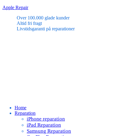
Skip
Apple Repair
to
Over 100.000 glade kunder
content
Altid fri fragt
Livstidsgaranti på reparationer
Menu
Home
Reparation
iPhone reparation
iPad Reparation
Samsung Reparation