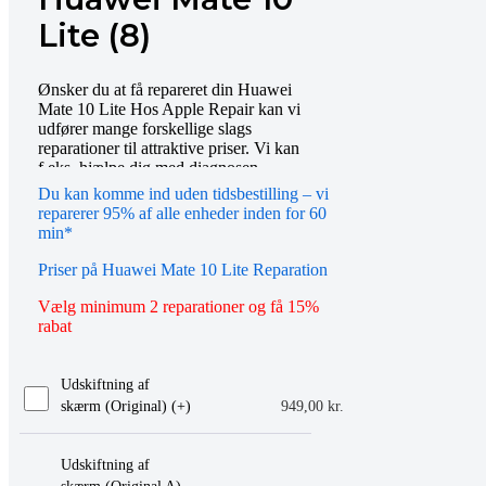
Lite (8)
Ønsker du at få repareret din Huawei
Mate 10 Lite Hos Apple Repair kan vi
udfører mange forskellige slags
reparationer til attraktive priser. Vi kan
f.eks. hjælpe dig med diagnosen,
skærmudskiftning mv. Bestil tid online
Du kan komme ind uden tidsbestilling – vi
eller mød op i vores butik, så hjælper vi
reparerer 95% af alle enheder inden for 60
dig gerne videre. Du er også altid
min*
velkommen til at kontakte os på telefon
eller email.
Priser på Huawei Mate 10 Lite Reparation
Vælg minimum 2 reparationer og få 15%
rabat
Udskiftning af
skærm (Original) (+
)
949,00
kr.
Udskiftning af