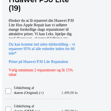
(19)
Ønsker du at få repareret din Huawei P30
Lite Hos Apple Repair kan vi udfører
mange forskellige slags reparationer til
attraktive priser. Vi kan f.eks. hjælpe dig
med diagnosen, skærmudskiftning mv.
Bestil tid online eller mød op i vores butik,
Du kan komme ind uden tidsbestilling – vi
så hjælper vi dig gerne videre. Du er også
reparerer 95% af alle enheder inden for 60
altid velkommen til at kontakte os på
min*
telefon eller email.
Priser på Huawei P30 Lite Reparation
Vælg minimum 2 reparationer og få 15%
rabat
Udskiftning af
skærm (Original) (+
)
1.499,00
kr.
Udskiftning af