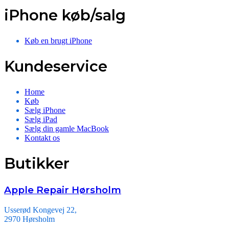
iPhone køb/salg
Køb en brugt iPhone
Kundeservice
Home
Køb
Sælg iPhone
Sælg iPad
Sælg din gamle MacBook
Kontakt os
Butikker
Apple Repair Hørsholm
Usserød Kongevej 22,
2970 Hørsholm