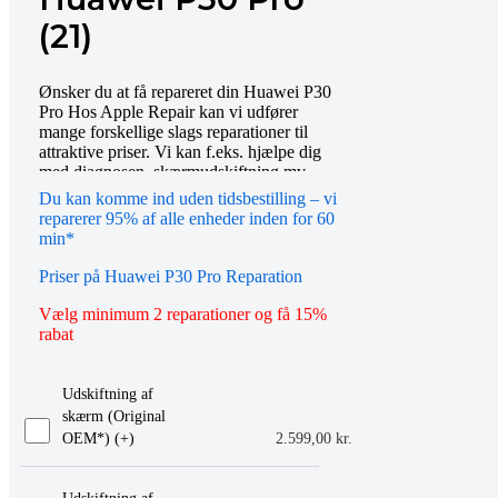
(21)
Ønsker du at få repareret din Huawei P30
Pro Hos Apple Repair kan vi udfører
mange forskellige slags reparationer til
attraktive priser. Vi kan f.eks. hjælpe dig
med diagnosen, skærmudskiftning mv.
Bestil tid online eller mød op i vores butik,
Du kan komme ind uden tidsbestilling – vi
så hjælper vi dig gerne videre. Du er også
reparerer 95% af alle enheder inden for 60
altid velkommen til at kontakte os på
min*
telefon eller email.
Priser på Huawei P30 Pro Reparation
Vælg minimum 2 reparationer og få 15%
rabat
Udskiftning af
skærm (Original
OEM*) (+
)
2.599,00
kr.