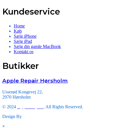
Kundeservice
Home
Køb
Sælg iPhone
Sælg iPad
Sælg din gamle MacBook
Kontakt os
Butikker
Apple Repair Hørsholm
Usserød Kongevej 22,
2970 Hørsholm
© 2024
Apple Repair
. All Rights Reserved.
Design By
Triveni Infosoft.
×