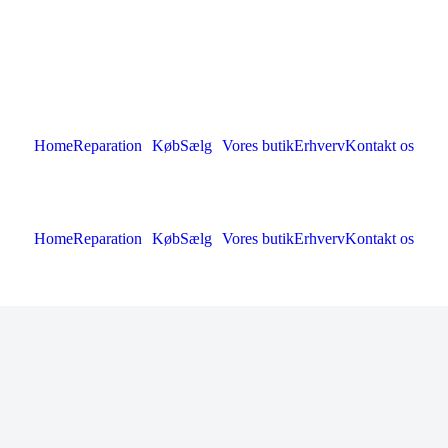
Home
Reparation
Køb
Sælg
Vores butik
Erhverv
Kontakt os
Home
Reparation
Køb
Sælg
Vores butik
Erhverv
Kontakt os