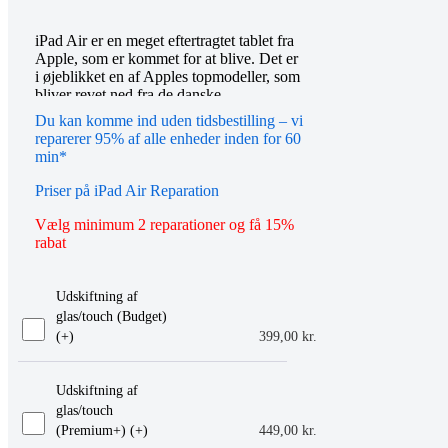
iPad Air er en meget eftertragtet tablet fra
Apple, som er kommet for at blive. Det er
i øjeblikket en af Apples topmodeller, som
bliver revet ned fra de danske
butikshylder. Er din iPad Air kommet til
Du kan komme ind uden tidsbestilling – vi
skade, kan vi naturligvis hjælpe dig med
reparerer 95% af alle enheder inden for 60
at komme skaden til livs. Vi udfører alle
min*
typer iPad reparationer og bruger kun
originale reservedele, som er din garanti
Priser på iPad Air Reparation
for et godt stykke arbejde.
Vælg minimum 2 reparationer og få 15%
På denne side kan du nemt og hurtigt
rabat
bestille en reparationstid og vælge hvilken
type skade du ønsker udbedret. Herefter
kan du aflevere din iPad Air i en af vores
Udskiftning af
butikker, så står vi for reparationen.
glas/touch (Budget)
(+
)
399,00
kr.
Udskiftning af
glas/touch
(Premium+) (+
)
449,00
kr.