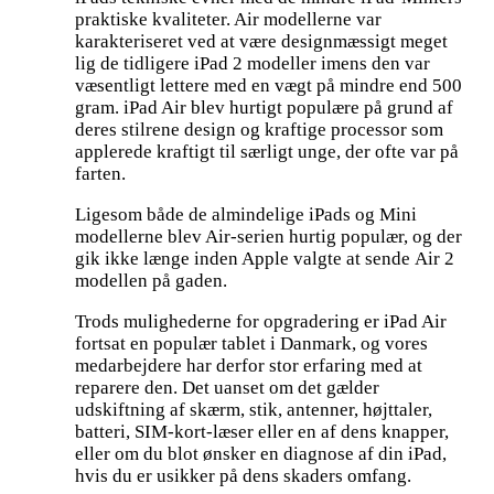
praktiske kvaliteter. Air modellerne var
karakteriseret ved at være designmæssigt meget
lig de tidligere iPad 2 modeller imens den var
væsentligt lettere med en vægt på mindre end 500
gram. iPad Air blev hurtigt populære på grund af
deres stilrene design og kraftige processor som
applerede kraftigt til særligt unge, der ofte var på
farten.
Ligesom både de almindelige iPads og Mini
modellerne blev Air-serien hurtig populær, og der
gik ikke længe inden Apple valgte at sende Air 2
modellen på gaden.
Trods mulighederne for opgradering er iPad Air
fortsat en populær tablet i Danmark, og vores
medarbejdere har derfor stor erfaring med at
reparere den. Det uanset om det gælder
udskiftning af skærm, stik, antenner, højttaler,
batteri, SIM-kort-læser eller en af dens knapper,
eller om du blot ønsker en diagnose af din iPad,
hvis du er usikker på dens skaders omfang.