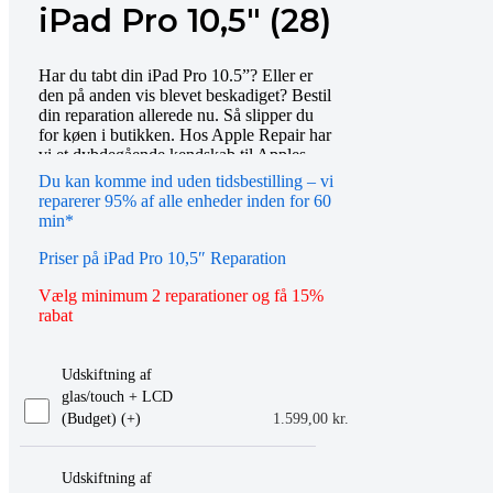
iPad Pro 10,5″ (28)
Har du tabt din iPad Pro 10.5”? Eller er
den på anden vis blevet beskadiget? Bestil
din reparation allerede nu. Så slipper du
for køen i butikken. Hos Apple Repair har
vi et dybdegående kendskab til Apples
populære tablets, inklusiv deres kraftfulde
Du kan komme ind uden tidsbestilling – vi
Pro-serie. Over årene har vi haft rigtig
reparerer 95% af alle enheder inden for 60
mange iPad Pro’er gennem butikken.
min*
Derfor ved vi også præcis, hvordan de
skal fikses. Det betyder, at vi kan udføre
Priser på iPad Pro 10,5″ Reparation
de fleste reparationer på under 30
minutter. Hvis du har fået en vandskade,
Vælg minimum 2 reparationer og få 15%
skærmen er revnet eller batteriet er røget,
rabat
så kan vi hjælpe. Når du har bestilt tid her
på siden, skal du bare komme forbi den
aftalte butik. Så har du en velfungerende
Udskiftning af
iPad Pro 10.5” snart igen.
glas/touch + LCD
(Budget) (+
)
1.599,00
kr.
Udskiftning af