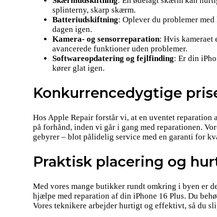
Skærmudskiftning
: En ødelagt skærm kan hurtig
splinterny, skarp skærm.
Batteriudskiftning
: Oplever du problemer med ko
dagen igen.
Kamera- og sensorreparation
: Hvis kameraet e
avancerede funktioner uden problemer.
Softwareopdatering og fejlfinding
: Er din iPh
kører glat igen.
Konkurrencedygtige prise
Hos Apple Repair forstår vi, at en uventet reparation 
på forhånd, inden vi går i gang med reparationen. Vore
gebyrer – blot pålidelig service med en garanti for kva
Praktisk placering og hur
Med vores mange butikker rundt omkring i byen er de
hjælpe med reparation af din iPhone 16 Plus. Du behøve
Vores teknikere arbejder hurtigt og effektivt, så du sl