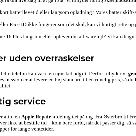
t få din hverdag til at gå i stå. Vi tilbyder hurtig skærmudskift
rt batterilevetid eller langsom opladning? Vores batteriskift-s
ller Face ID ikke fungerer som det skal, kan vi hurtigt rette op
one 16 Plus langsom eller oplever du softwarefejl? Vi kan diagn
r uden overraskelser
af din telefon kan være en uønsket udgift. Derfor tilbyder vi
gen
s mission er at levere en høj standard til en rimelig pris, så du
litet.
tig service
r altid en
Apple Repair
-afdeling tæt på dig. Fra Østerbro til Fr
r ikke at bestille tid – kom bare forbi, når det passer dig, så 
ipper for lange ventetider.