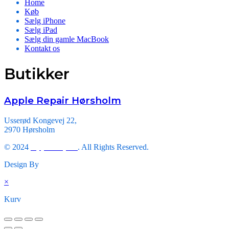
Home
Køb
Sælg iPhone
Sælg iPad
Sælg din gamle MacBook
Kontakt os
Butikker
Apple Repair Hørsholm
Usserød Kongevej 22,
2970 Hørsholm
© 2024
Apple Repair
. All Rights Reserved.
Design By
Triveni Infosoft.
×
Kurv