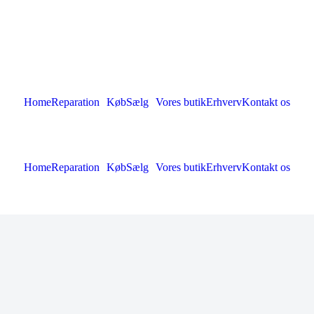
Home
Reparation
Køb
Sælg
Vores butik
Erhverv
Kontakt os
Home
Reparation
Køb
Sælg
Vores butik
Erhverv
Kontakt os