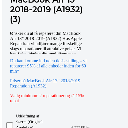
2018-2019 (A1932)
(3)
Ønsker du at få repareret din MacBook
Air 13” 2018-2019 (A1932) Hos Apple
Repair kan vi udfører mange forskellige
slags reparationer til attraktive priser. Vi
kan f.eks. hjælpe dig med diagnosen,
skærmudskiftning mv. Bestil tid online
Du kan komme ind uden tidsbestilling – vi
eller mød op i vores butik, så hjælper vi
reparerer 95% af alle enheder inden for 60
dig gerne videre. Du er også altid
min*
velkommen til at kontakte os på telefon
eller email.
Priser på MacBook Air 13” 2018-2019
Reparation (A1932)
Vælg minimum 2 reparationer og få 15%
rabat
Udskiftning af
skærm (Original
Apple) (+
)
4.777,00
kr.