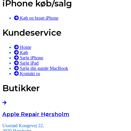
iPhone køb/salg
Køb en brugt iPhone
Kundeservice
Home
Køb
Sælg iPhone
Sælg iPad
Sælg din gamle MacBook
Kontakt os
Butikker
Apple Repair Hørsholm
Usserød Kongevej 22,
2970 Hørsholm