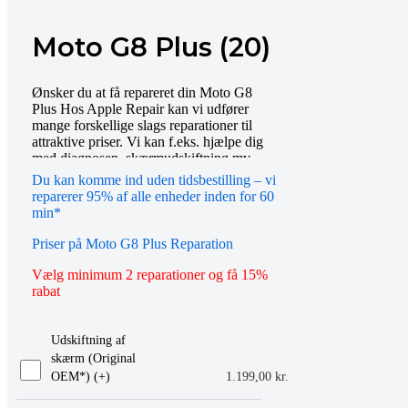
Moto G8 Plus (20)
Ønsker du at få repareret din Moto G8
Plus Hos Apple Repair kan vi udfører
mange forskellige slags reparationer til
attraktive priser. Vi kan f.eks. hjælpe dig
med diagnosen, skærmudskiftning mv.
Bestil tid online eller mød op i vores butik,
Du kan komme ind uden tidsbestilling – vi
så hjælper vi dig gerne videre. Du er også
reparerer 95% af alle enheder inden for 60
altid velkommen til at kontakte os på
min*
telefon eller email.
Priser på Moto G8 Plus Reparation
Vælg minimum 2 reparationer og få 15%
rabat
Udskiftning af
skærm (Original
OEM*) (+
)
1.199,00
kr.