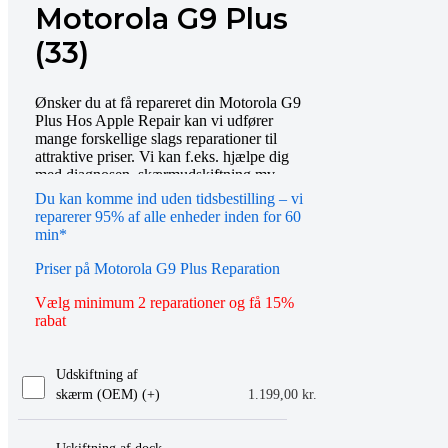
Motorola G9 Plus
(33)
Ønsker du at få repareret din Motorola G9
Plus Hos Apple Repair kan vi udfører
mange forskellige slags reparationer til
attraktive priser. Vi kan f.eks. hjælpe dig
med diagnosen, skærmudskiftning mv.
Bestil tid online eller mød op i vores butik,
Du kan komme ind uden tidsbestilling – vi
så hjælper vi dig gerne videre. Du er også
reparerer 95% af alle enheder inden for 60
altid velkommen til at kontakte os på
min*
telefon eller email.
Priser på Motorola G9 Plus Reparation
Vælg minimum 2 reparationer og få 15%
rabat
Udskiftning af
skærm (OEM) (+
)
1.199,00
kr.