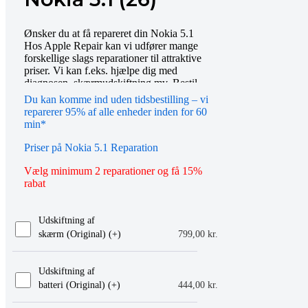
Ønsker du at få repareret din Nokia 5.1
Hos Apple Repair kan vi udfører mange
forskellige slags reparationer til attraktive
priser. Vi kan f.eks. hjælpe dig med
diagnosen, skærmudskiftning mv. Bestil
tid online eller mød op i vores butik, så
Du kan komme ind uden tidsbestilling – vi
hjælper vi dig gerne videre. Du er også
reparerer 95% af alle enheder inden for 60
altid velkommen til at kontakte os på
min*
telefon eller email.
Priser på Nokia 5.1 Reparation
Vælg minimum 2 reparationer og få 15%
rabat
Udskiftning af
skærm (Original) (+
)
799,00
kr.
Udskiftning af
batteri (Original) (+
)
444,00
kr.