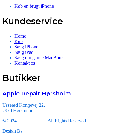
Køb en brugt iPhone
Kundeservice
Home
Køb
Sælg iPhone
Sælg iPad
Sælg din gamle MacBook
Kontakt os
Butikker
Apple Repair Hørsholm
Usserød Kongevej 22,
2970 Hørsholm
© 2024
Apple Repair
. All Rights Reserved.
Design By
Triveni Infosoft.