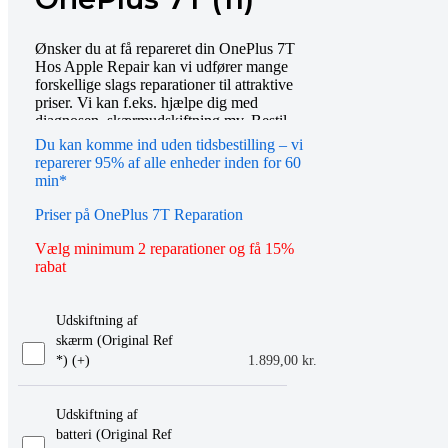
Ønsker du at få repareret din OnePlus 7T
Hos Apple Repair kan vi udfører mange
forskellige slags reparationer til attraktive
priser. Vi kan f.eks. hjælpe dig med
diagnosen, skærmudskiftning mv. Bestil
tid online eller mød op i vores butik, så
Du kan komme ind uden tidsbestilling – vi
hjælper vi dig gerne videre. Du er også
reparerer 95% af alle enheder inden for 60
altid velkommen til at kontakte os på
min*
telefon eller email.
Priser på OnePlus 7T Reparation
Vælg minimum 2 reparationer og få 15%
rabat
Udskiftning af
skærm (Original Ref
*) (+
)
1.899,00
kr.
Udskiftning af
batteri (Original Ref