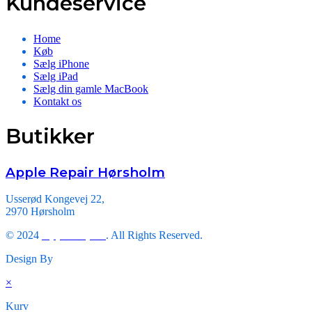
Kundeservice
Home
Køb
Sælg iPhone
Sælg iPad
Sælg din gamle MacBook
Kontakt os
Butikker
Apple Repair Hørsholm
Usserød Kongevej 22,
2970 Hørsholm
© 2024
Apple Repair
. All Rights Reserved.
Design By
Triveni Infosoft.
×
Kurv