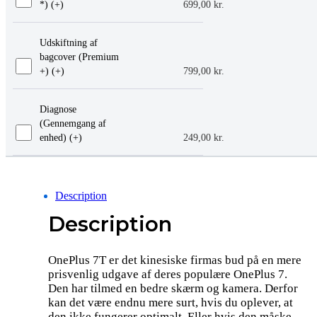
*) (+
)
699,00
kr.
Udskiftning af
bagcover (Premium
+) (+
)
799,00
kr.
Diagnose
(Gennemgang af
enhed) (+
)
249,00
kr.
Description
Description
OnePlus 7T er det kinesiske firmas bud på en mere
prisvenlig udgave af deres populære OnePlus 7.
Den har tilmed en bedre skærm og kamera. Derfor
kan det være endnu mere surt, hvis du oplever, at
den ikke fungerer optimalt. Eller hvis den måske