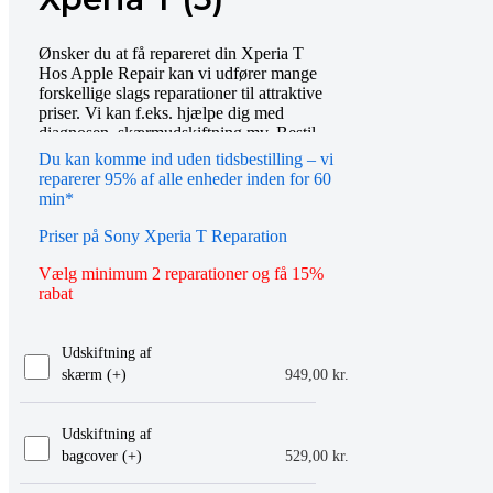
Ønsker du at få repareret din Xperia T
Hos Apple Repair kan vi udfører mange
forskellige slags reparationer til attraktive
priser. Vi kan f.eks. hjælpe dig med
diagnosen, skærmudskiftning mv. Bestil
tid online eller mød op i vores butik, så
Du kan komme ind uden tidsbestilling – vi
hjælper vi dig gerne videre. Du er også
reparerer 95% af alle enheder inden for 60
altid velkommen til at kontakte os på
min*
telefon eller email.
Priser på Sony Xperia T Reparation
Vælg minimum 2 reparationer og få 15%
rabat
Udskiftning af
skærm (+
)
949,00
kr.
Udskiftning af
bagcover (+
)
529,00
kr.