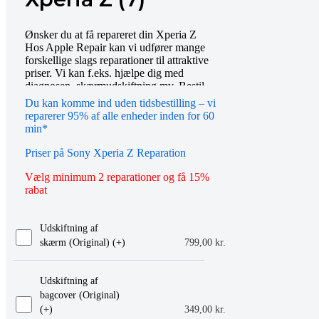
Ønsker du at få repareret din Xperia Z
Hos Apple Repair kan vi udfører mange
forskellige slags reparationer til attraktive
priser. Vi kan f.eks. hjælpe dig med
diagnosen, skærmudskiftning mv. Bestil
tid online eller mød op i vores butik, så
Du kan komme ind uden tidsbestilling – vi
hjælper vi dig gerne videre. Du er også
reparerer 95% af alle enheder inden for 60
altid velkommen til at kontakte os på
min*
telefon eller email.
Priser på Sony Xperia Z Reparation
Vælg minimum 2 reparationer og få 15%
rabat
Udskiftning af
skærm (Original) (+
)
799,00
kr.
Udskiftning af
bagcover (Original)
(+
)
349,00
kr.