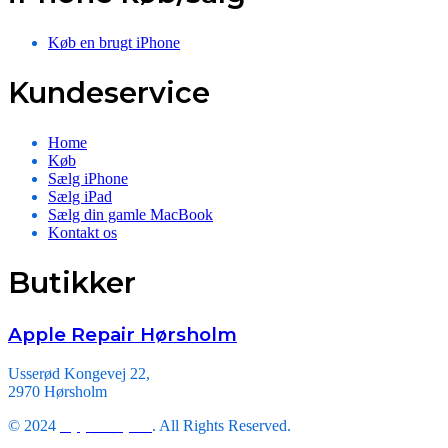
Køb en brugt iPhone
Kundeservice
Home
Køb
Sælg iPhone
Sælg iPad
Sælg din gamle MacBook
Kontakt os
Butikker
Apple Repair Hørsholm
Usserød Kongevej 22,
2970 Hørsholm
© 2024
Apple Repair
. All Rights Reserved.