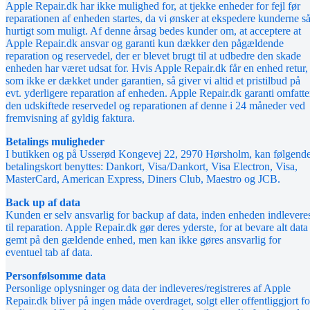
Apple Repair.dk har ikke mulighed for, at tjekke enheder for fejl før
reparationen af enheden startes, da vi ønsker at ekspedere kunderne s
hurtigt som muligt. Af denne årsag bedes kunder om, at acceptere at
Apple Repair.dk ansvar og garanti kun dækker den pågældende
reparation og reservedel, der er blevet brugt til at udbedre den skade
enheden har været udsat for. Hvis Apple Repair.dk får en enhed retur,
som ikke er dækket under garantien, så giver vi altid et pristilbud på
evt. yderligere reparation af enheden. Apple Repair.dk garanti omfatte
den udskiftede reservedel og reparationen af denne i 24 måneder ved
fremvisning af gyldig faktura.
Betalings muligheder
I butikken og på Usserød Kongevej 22, 2970 Hørsholm, kan følgend
betalingskort benyttes: Dankort, Visa/Dankort, Visa Electron, Visa,
MasterCard, American Express, Diners Club, Maestro og JCB.
Back up af data
Kunden er selv ansvarlig for backup af data, inden enheden indlevere
til reparation. Apple Repair.dk gør deres yderste, for at bevare alt data
gemt på den gældende enhed, men kan ikke gøres ansvarlig for
eventuel tab af data.
Personfølsomme data
Personlige oplysninger og data der indleveres/registreres af Apple
Repair.dk bliver på ingen måde overdraget, solgt eller offentliggjort fo