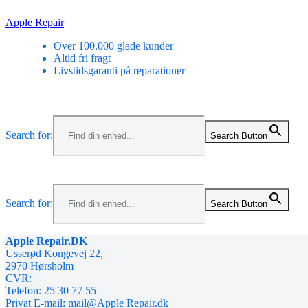
Skip
Apple Repair
to
Over 100.000 glade kunder
content
Altid fri fragt
Livstidsgaranti på reparationer
Menu
Search for:
Search Button
Menu
Search for:
Search Button
Apple Repair.DK
Usserød Kongevej 22,
2970 Hørsholm
CVR:
Telefon: 25 30 77 55
Privat E-mail: mail@Apple Repair.dk