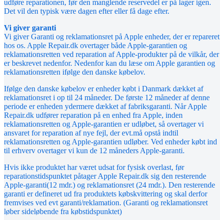
udføre reparationen, før den manglende reservedel er på lager igen.
Det vil den typisk være dagen efter eller få dage efter.
Vi giver garanti
Vi giver Garanti og reklamationsret på Apple enheder, der er repareret
hos os. Apple Repair.dk overtager både Apple-garantien og
reklamationsretten ved reparation af Apple-produkter på de vilkår, der
er beskrevet nedenfor. Nedenfor kan du læse om Apple garantien og
reklamationsretten ifølge den danske købelov.
Ifølge den danske købelov er enheder købt i Danmark dækket af
reklamationsret i op til 24 måneder. De første 12 måneder af denne
periode er enheden ydermere dækket af fabriksgaranti. Når Apple
Repair.dk udfører reparation på en enhed fra Apple, inden
reklamationsretten og Apple-garantien er udløbet, så overtager vi
ansvaret for reparation af nye fejl, der evt.må opstå indtil
reklamationsretten og Apple-garantien udløber. Ved enheder købt ind
til erhverv overtager vi kun de 12 måneders Apple-garanti.
Hvis ikke produktet har været udsat for fysisk overlast, før
reparationstidspunktet påtager Apple Repair.dk sig den resterende
Apple-garanti(12 mdr.) og reklamationsret (24 mdr.). Den resterende
garanti er defineret ud fra produktets købskvittering og skal derfor
fremvises ved evt garanti/reklamation. (Garanti og reklamationsret
løber sideløbende fra købstidspunktet)