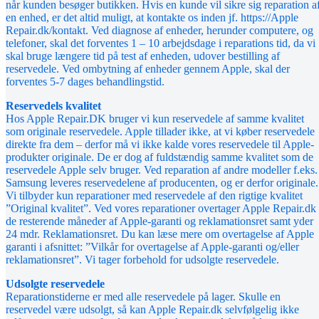
når kunden besøger butikken. Hvis en kunde vil sikre sig reparation a
en enhed, er det altid muligt, at kontakte os inden jf. https://Apple
Repair.dk/kontakt. Ved diagnose af enheder, herunder computere, og
telefoner, skal det forventes 1 – 10 arbejdsdage i reparations tid, da vi
skal bruge længere tid på test af enheden, udover bestilling af
reservedele. Ved ombytning af enheder gennem Apple, skal der
forventes 5-7 dages behandlingstid.
Reservedels kvalitet
Hos Apple Repair.DK bruger vi kun reservedele af samme kvalitet
som originale reservedele. Apple tillader ikke, at vi køber reservedele
direkte fra dem – derfor må vi ikke kalde vores reservedele til Apple-
produkter originale. De er dog af fuldstændig samme kvalitet som de
reservedele Apple selv bruger. Ved reparation af andre modeller f.eks.
Samsung leveres reservedelene af producenten, og er derfor originale.
Vi tilbyder kun reparationer med reservedele af den rigtige kvalitet
”Original kvalitet”. Ved vores reparationer overtager Apple Repair.dk
de resterende måneder af Apple-garanti og reklamationsret samt yder
24 mdr. Reklamationsret. Du kan læse mere om overtagelse af Apple
garanti i afsnittet: ”Vilkår for overtagelse af Apple-garanti og/eller
reklamationsret”. Vi tager forbehold for udsolgte reservedele.
Udsolgte reservedele
Reparationstiderne er med alle reservedele på lager. Skulle en
reservedel være udsolgt, så kan Apple Repair.dk selvfølgelig ikke