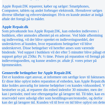
Apple Repair.DK reparerer, køber og sælger: Smartphones,
Computere, tablets og andet forbruger elektronik. Herudover sælges
diverse tilbehør og erhvervsløsninger. Hvis en kunde ønsker at indgå
aftale det foregå på to måder.
Apple Repair.dk
Som privatkunde hos Apple Repair.DK, kan enheden indleveres i
butikken, eller anmodes afhentet på en adresse. Ved både afhentning
og indlevering, vil der blive oprettet en indleveringsseddel, der
underskrives af kunden, hvor reparations betingelser vil blive
underskrevet. Disse betingelser vil herefter anses som værende
bindende. Ved suppot i butikken vil der efter 5 minutter blive pålagt et
support gebyr på 250kr. Pr. ½ time. Prisen på reparation vil fremgå på
indleveringssedlen, og kunne ændres pr. aftale jf. vores priser på
hjemmesiden.
Gennerelle betingelser for Apple Repair.DK
Det er kundens eget ansvar, at informere om særlige krav til fakturaen
Er disse ikke oplyst inden reparation af enheden, kan Apple Repair.dk
ikke holdes ansvarlig for interne beføjelser i en kundes virksomhed. V
bestræber os på, at reparere din enhed indenfor 30 minutter, men der
kan i perioder, med stor efterspørgelse gå længere tid. Til tider, kan en
reservedel være udsolgt eller som bestillingsvare/restordre, og derfor
kan der gå længere tid. Kunden vil til hver en tid blive oplyst om dette