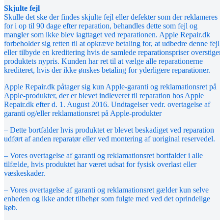
Skjulte fejl
Skulle det ske der findes skjulte fejl eller defekter som der reklameres
for i op til 90 dage efter reparation, behandles dette som fejl og
mangler som ikke blev iagttaget ved reparationen. Apple Repair.dk
forbeholder sig retten til at opkræve betaling for, at udbedre denne fejl
eller tilbyde en kreditering hvis de samlede reparationspriser overstige
produktets nypris. Kunden har ret til at vælge alle reparationerne
krediteret, hvis der ikke ønskes betaling for yderligere reparationer.
Apple Repair.dk påtager sig kun Apple-garanti og reklamationsret på
Apple-produkter, der er blevet indleveret til reparation hos Apple
Repair.dk efter d. 1. August 2016. Undtagelser vedr. overtagelse af
garanti og/eller reklamationsret på Apple-produkter
– Dette bortfalder hvis produktet er blevet beskadiget ved reparation
udført af anden reparatør eller ved montering af uoriginal reservedel.
– Vores overtagelse af garanti og reklamationsret bortfalder i alle
tilfælde, hvis produktet har været udsat for fysisk overlast eller
væskeskader.
– Vores overtagelse af garanti og reklamationsret gælder kun selve
enheden og ikke andet tilbehør som fulgte med ved det oprindelige
køb.