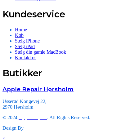
Kundeservice
Home
Køb
Sælg iPhone
Sælg iPad
Sælg din gamle MacBook
Kontakt os
Butikker
Apple Repair Hørsholm
Usserød Kongevej 22,
2970 Hørsholm
© 2024
Apple Repair
. All Rights Reserved.
Design By
Triveni Infosoft.
×