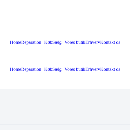
Home
Reparation
Køb
Sælg
Vores butik
Erhverv
Kontakt os
Home
Reparation
Køb
Sælg
Vores butik
Erhverv
Kontakt os