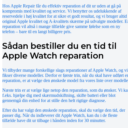
Hos Apple Repair får du effektiv reparation af dit ur uden at gå på
kompromis med kvalitet og service. Vi benytter os udelukkende af
reservedele i høj kvalitet for at sikre et godt resultat, og vi bruger altid
original Apple kvalitet og A-kvalitets skærme på udvalgte modeller. E
reparation vil altså i mange tilfælde give samme følelse som en ny
telefon – bare til en langt billigere pris.
Sådan bestiller du en tid til
Apple Watch reparation
Vi tilbyder mange forskellige slags reparationer af Apple Watch, og vi
fikser diverse modeller. Derfor er første trin, når du skal have udført e
reparation, er at vælge den ønskede model fra vores liste over modelle
Næste trin er at vælge lige netop den reparation, som du ønsker. Vi k
f.eks. hjælpe dig med skærmudskiftning, skifte batteri eller blot
gennemgå din enhed for at stille den helt rigtige diagnose.
Efter du har valgt den ønskede reparation, skal du vælge den tid, der
passer dig. Når du indleverer dit Apple Watch, kan du i de fleste
tilfælde have dit ur tilbage i hånden inden for 30 minutter.