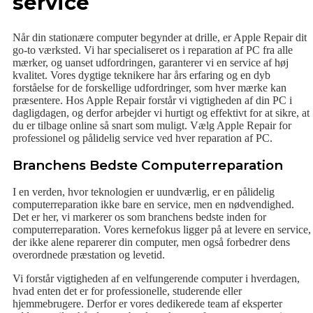
service
Når din stationære computer begynder at drille, er Apple Repair dit
go-to værksted. Vi har specialiseret os i reparation af PC fra alle
mærker, og uanset udfordringen, garanterer vi en service af høj
kvalitet. Vores dygtige teknikere har års erfaring og en dyb
forståelse for de forskellige udfordringer, som hver mærke kan
præsentere. Hos Apple Repair forstår vi vigtigheden af din PC i
dagligdagen, og derfor arbejder vi hurtigt og effektivt for at sikre, at
du er tilbage online så snart som muligt. Vælg Apple Repair for
professionel og pålidelig service ved hver reparation af PC.
Branchens Bedste Computerreparation
I en verden, hvor teknologien er uundværlig, er en pålidelig
computerreparation ikke bare en service, men en nødvendighed.
Det er her, vi markerer os som branchens bedste inden for
computerreparation. Vores kernefokus ligger på at levere en service,
der ikke alene reparerer din computer, men også forbedrer dens
overordnede præstation og levetid.
Vi forstår vigtigheden af en velfungerende computer i hverdagen,
hvad enten det er for professionelle, studerende eller
hjemmebrugere. Derfor er vores dedikerede team af eksperter