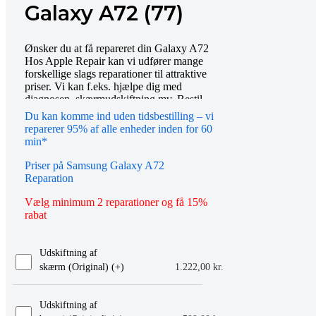
Galaxy A72 (77)
Ønsker du at få repareret din Galaxy A72
Hos Apple Repair kan vi udfører mange
forskellige slags reparationer til attraktive
priser. Vi kan f.eks. hjælpe dig med
diagnosen, skærmudskiftning mv. Bestil
tid online eller mød op i vores butik, så
Du kan komme ind uden tidsbestilling – vi
hjælper vi dig gerne videre. Du er også
reparerer 95% af alle enheder inden for 60
altid velkommen til at kontakte os på
min*
telefon eller email.
Priser på Samsung Galaxy A72
Reparation
Vælg minimum 2 reparationer og få 15%
rabat
Udskiftning af
skærm (Original) (+
)
1.222,00
kr.
Udskiftning af