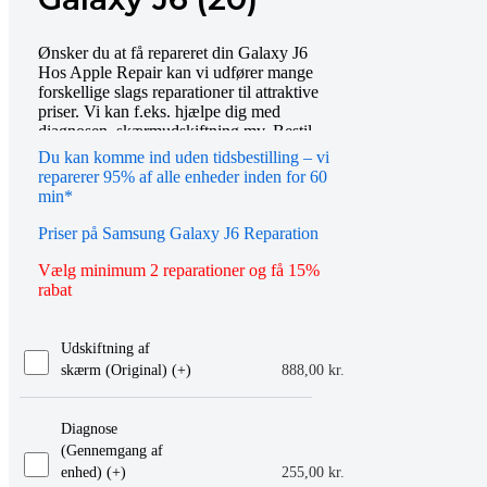
Ønsker du at få repareret din Galaxy J6
Hos Apple Repair kan vi udfører mange
forskellige slags reparationer til attraktive
priser. Vi kan f.eks. hjælpe dig med
diagnosen, skærmudskiftning mv. Bestil
tid online eller mød op i vores butik, så
Du kan komme ind uden tidsbestilling – vi
hjælper vi dig gerne videre. Du er også
reparerer 95% af alle enheder inden for 60
altid velkommen til at kontakte os på
min*
telefon eller email.
Priser på Samsung Galaxy J6 Reparation
Vælg minimum 2 reparationer og få 15%
rabat
Udskiftning af
skærm (Original) (+
)
888,00
kr.
Diagnose
(Gennemgang af
enhed) (+
)
255,00
kr.