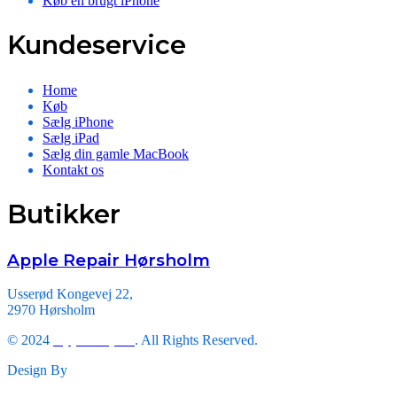
Køb en brugt iPhone
Kundeservice
Home
Køb
Sælg iPhone
Sælg iPad
Sælg din gamle MacBook
Kontakt os
Butikker
Apple Repair Hørsholm
Usserød Kongevej 22,
2970 Hørsholm
© 2024
Apple Repair
. All Rights Reserved.
Design By
Triveni Infosoft.