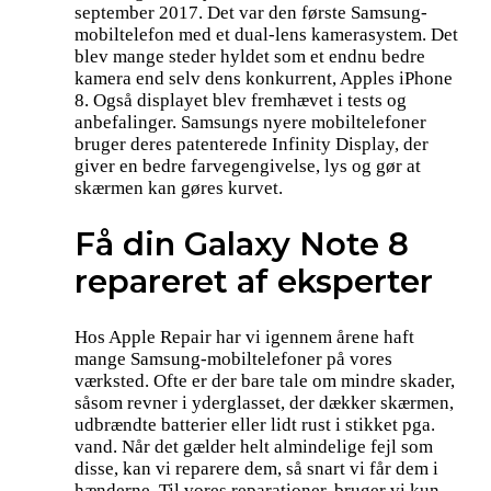
september 2017. Det var den første Samsung-
mobiltelefon med et dual-lens kamerasystem. Det
blev mange steder hyldet som et endnu bedre
kamera end selv dens konkurrent, Apples iPhone
8. Også displayet blev fremhævet i tests og
anbefalinger. Samsungs nyere mobiltelefoner
bruger deres patenterede Infinity Display, der
giver en bedre farvegengivelse, lys og gør at
skærmen kan gøres kurvet.
Få din Galaxy Note 8
repareret af eksperter
Hos Apple Repair har vi igennem årene haft
mange Samsung-mobiltelefoner på vores
værksted. Ofte er der bare tale om mindre skader,
såsom revner i yderglasset, der dækker skærmen,
udbrændte batterier eller lidt rust i stikket pga.
vand. Når det gælder helt almindelige fejl som
disse, kan vi reparere dem, så snart vi får dem i
hænderne. Til vores reparationer, bruger vi kun