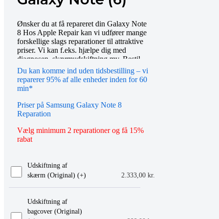
Ønsker du at få repareret din Galaxy Note
8 Hos Apple Repair kan vi udfører mange
forskellige slags reparationer til attraktive
priser. Vi kan f.eks. hjælpe dig med
diagnosen, skærmudskiftning mv. Bestil
tid online eller mød op i vores butik, så
Du kan komme ind uden tidsbestilling – vi
hjælper vi dig gerne videre. Du er også
reparerer 95% af alle enheder inden for 60
altid velkommen til at kontakte os på
min*
telefon eller email.
Priser på Samsung Galaxy Note 8
Reparation
Vælg minimum 2 reparationer og få 15%
rabat
Udskiftning af
skærm (Original) (+
)
2.333,00
kr.
Udskiftning af
bagcover (Original)