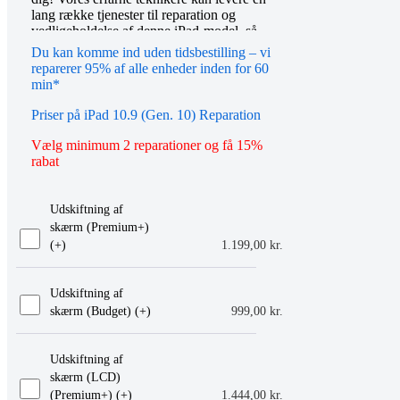
lang række tjenester til reparation og
vedligeholdelse af denne iPad-model, så
du kan komme op at køre igen på ingen
Du kan komme ind uden tidsbestilling – vi
tid. Uanset om det er en revnet skærm,
reparerer 95% af alle enheder inden for 60
defekte knapper eller noget helt andet, har
min*
vores team ekspertisen til at diagnosticere
problemet og finde en effektiv løsning, der
Priser på iPad 10.9 (Gen. 10) Reparation
er skræddersyet til dine specifikke behov.
Med Apple Repair vil din iPad 10.9 2022
Vælg minimum 2 reparationer og få 15%
være så god som ny, før du ved af det!
rabat
Udskiftning af
skærm (Premium+)
(+
)
1.199,00
kr.
Udskiftning af
skærm (Budget) (+
)
999,00
kr.
Udskiftning af
skærm (LCD)
(Premium+) (+
)
1.444,00
kr.