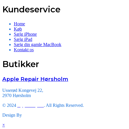
Kundeservice
Home
Køb
Sælg iPhone
Sælg iPad
Sælg din gamle MacBook
Kontakt os
Butikker
Apple Repair Hørsholm
Usserød Kongevej 22,
2970 Hørsholm
© 2024
Apple Repair
. All Rights Reserved.
Design By
Triveni Infosoft.
×