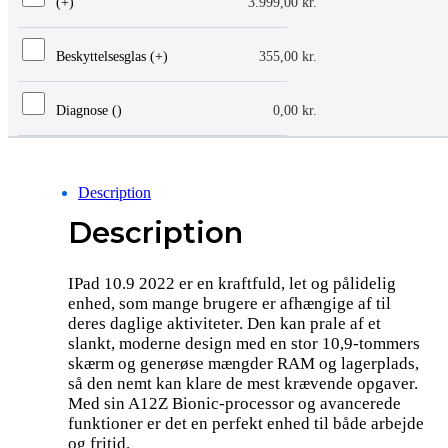
(+
)
3.999,00
kr.
Beskyttelsesglas (+
)
355,00
kr.
Diagnose (
)
0,00
kr.
Description
Description
IPad 10.9 2022 er en kraftfuld, let og pålidelig
enhed, som mange brugere er afhængige af til
deres daglige aktiviteter. Den kan prale af et
slankt, moderne design med en stor 10,9-tommers
skærm og generøse mængder RAM og lagerplads,
så den nemt kan klare de mest krævende opgaver.
Med sin A12Z Bionic-processor og avancerede
funktioner er det en perfekt enhed til både arbejde
og fritid.