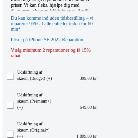
priser. Vi kan f.eks. hjælpe dig med
diagnosen, skærmudskiftning mv. Bestil
tid online eller mød op i vores butik, så
Du kan komme ind uden tidsbestilling – vi
hjælper vi dig gerne videre. Du er også
reparerer 95% af alle enheder inden for 60
altid velkommen til at kontakte os på
min*
telefon eller email.
Priser på iPhone SE 2022 Reparation
Vælg minimum 2 reparationer og få 15%
rabat
Udskiftning af
skærm (Budget) (+
)
399,00
kr.
Udskiftning af
skærm (Premium+)
(+
)
649,00
kr.
Udskiftning af
skærm (Original*)
(+
)
1.899,00
kr.