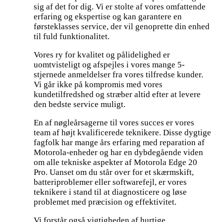
sig af det for dig. Vi er stolte af vores omfattende
erfaring og ekspertise og kan garantere en
førsteklasses service, der vil genoprette din enhed
til fuld funktionalitet.
Vores ry for kvalitet og pålidelighed er
uomtvisteligt og afspejles i vores mange 5-
stjernede anmeldelser fra vores tilfredse kunder.
Vi går ikke på kompromis med vores
kundetilfredshed og stræber altid efter at levere
den bedste service muligt.
En af nøgleårsagerne til vores succes er vores
team af højt kvalificerede teknikere. Disse dygtige
fagfolk har mange års erfaring med reparation af
Motorola-enheder og har en dybdegående viden
om alle tekniske aspekter af Motorola Edge 20
Pro. Uanset om du står over for et skærmskift,
batteriproblemer eller softwarefejl, er vores
teknikere i stand til at diagnosticere og løse
problemet med præcision og effektivitet.
Vi forstår også vigtigheden af hurtige