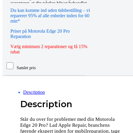
garanterer, at din telefon bliver behandlet
kompetent og nøje. Vores teknikere tager
Du kan komme ind uden tidsbestilling – vi
sig tid til at granske problemet grundigt for
reparerer 95% af alle enheder inden for 60
at give dig den bedste mulige løsning på
min*
overkommelige priser. Hvis du har
spørgsmål eller ønsker yderligere
Priser på Motorola Edge 20 Pro
informationer om reparation af Motorola
Reparation
Edge 20 Pro, kan du altid kontakte os
enten telefonisk eller via e-mail, og vi vil
Vælg minimum 2 reparationer og få 15%
være glade for at hjælpe dig. Du kan også
rabat
komme forbi en af vores butikker for en
personlig rådgivning omkring
reparationen af din Motorola Edge 20 Pro.
Samlet pris
Hos Apple Repair stræber vi efter at
levere produkter og services af højeste
kvalitet i branchen – så du kan føle dig
tryg ved at overlade din telefon til os!
Description
Description
Står du over for problemer med din Motorola
Edge 20 Pro? Lad Apple Repair, branchens
førende ekspert inden for mobilreparation, tage