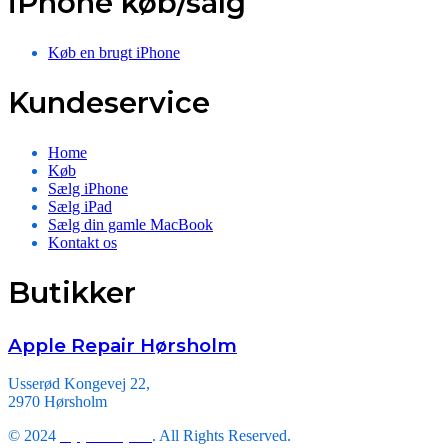
iPhone køb/salg
Køb en brugt iPhone
Kundeservice
Home
Køb
Sælg iPhone
Sælg iPad
Sælg din gamle MacBook
Kontakt os
Butikker
Apple Repair Hørsholm
Usserød Kongevej 22,
2970 Hørsholm
© 2024
Apple Repair
. All Rights Reserved.