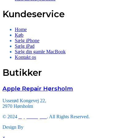
Kundeservice
Home
Køb
Sælg iPhone
Sælg iPad
Sælg din gamle MacBook
Kontakt os
Butikker
Apple Repair Hørsholm
Usserød Kongevej 22,
2970 Hørsholm
© 2024
Apple Repair
. All Rights Reserved.
Design By
Triveni Infosoft.
×