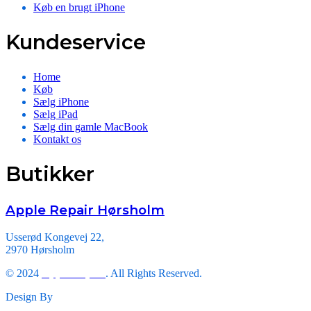
Køb en brugt iPhone
Kundeservice
Home
Køb
Sælg iPhone
Sælg iPad
Sælg din gamle MacBook
Kontakt os
Butikker
Apple Repair Hørsholm
Usserød Kongevej 22,
2970 Hørsholm
© 2024
Apple Repair
. All Rights Reserved.
Design By
Triveni Infosoft.