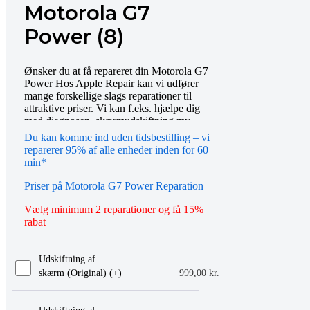
Motorola G7
Power (8)
Ønsker du at få repareret din Motorola G7
Power Hos Apple Repair kan vi udfører
mange forskellige slags reparationer til
attraktive priser. Vi kan f.eks. hjælpe dig
med diagnosen, skærmudskiftning mv.
Bestil tid online eller mød op i vores butik,
Du kan komme ind uden tidsbestilling – vi
så hjælper vi dig gerne videre. Du er også
reparerer 95% af alle enheder inden for 60
altid velkommen til at kontakte os på
min*
telefon eller email.
Priser på Motorola G7 Power Reparation
Vælg minimum 2 reparationer og få 15%
rabat
Udskiftning af
skærm (Original) (+
)
999,00
kr.