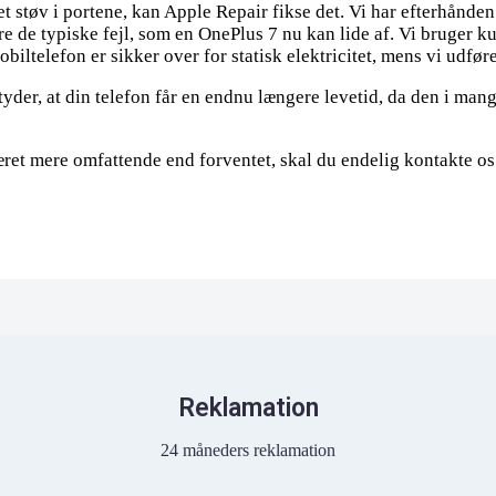
et støv i portene, kan Apple Repair fikse det. Vi har efterhånde
e de typiske fejl, som en OnePlus 7 nu kan lide af. Vi bruger k
biltelefon er sikker over for statisk elektricitet, mens vi udfør
der, at din telefon får en endnu længere levetid, da den i mange
æret mere omfattende end forventet, skal du endelig kontakte os
Reklamation
24 måneders reklamation